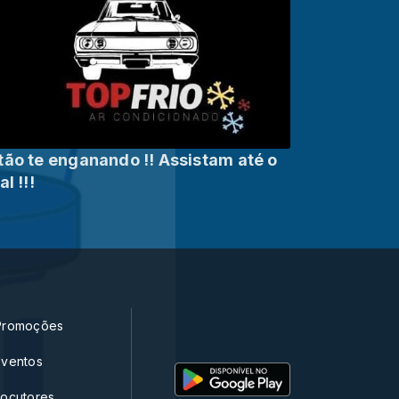
tão te enganando !! Assistam até o
al !!!
Promoções
Eventos
Locutores